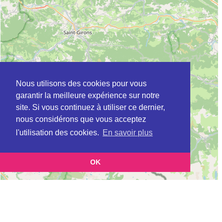
Nous utilisons des cookies pour vous
garantir la meilleure expérience sur notre
site. Si vous continuez à utiliser ce dernier,
nous considérons que vous acceptez
l'utilisation des cookies.
En savoir plus
OK
Leaflet
|
©
OpenStreetMap
contributors
Cette page vous présente la
Carte Plateforme d'accompagnement et de répit
et
pour les aidants de personnes âgées à CARBONNE en Haute-Garonne