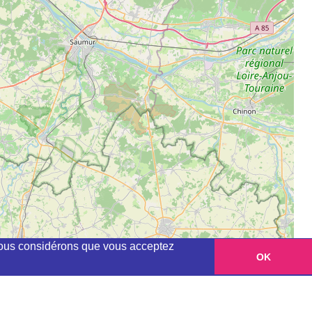
, nous considérons que vous acceptez
OK
Leaflet
|
©
OpenStreetMap
contributors