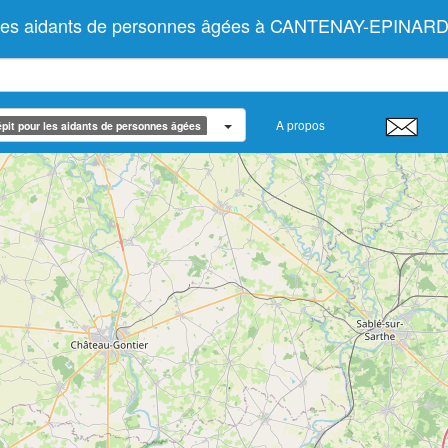
r les aidants de personnes âgées à CANTENAY-EPINARD 
A propos
pit pour les aidants de personnes âgées