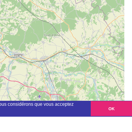
, nous considérons que vous acceptez
OK
Leaflet
|
©
OpenStreetMap
contributors