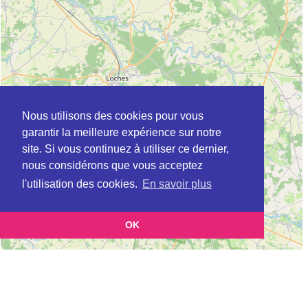
Nous utilisons des cookies pour vous
garantir la meilleure expérience sur notre
site. Si vous continuez à utiliser ce dernier,
nous considérons que vous acceptez
l'utilisation des cookies.
En savoir plus
OK
Leaflet
|
©
OpenStreetMap
contributors
Cette page vous présente la
Carte Plateforme d'accompagnement et de répit
et vous
pour les aidants de personnes âgées à CANGEY en Indre-et-Loire