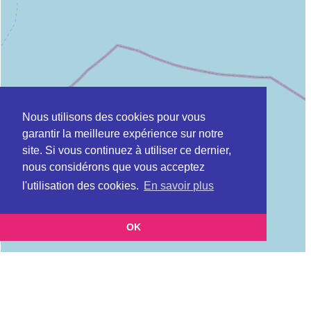
Nous utilisons des cookies pour vous
garantir la meilleure expérience sur notre
site. Si vous continuez à utiliser ce dernier,
nous considérons que vous acceptez
l'utilisation des cookies.
En savoir plus
OK
Leaflet
|
©
OpenStreetMap
contributors
Cette page vous présente la
Carte Plateforme d'accompagnement et de répit
et
pour les aidants de personnes âgées à CANDILLARGUES en Hérault