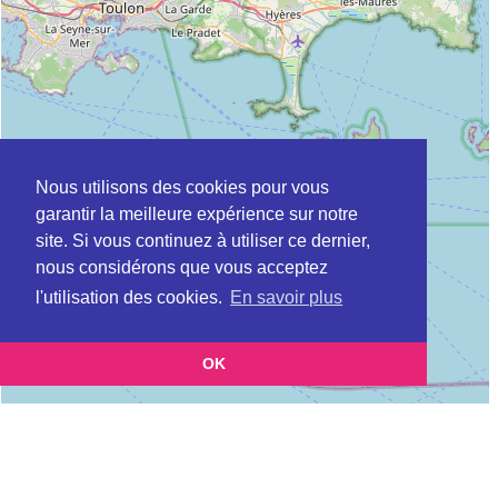
Nous utilisons des cookies pour vous
garantir la meilleure expérience sur notre
site. Si vous continuez à utiliser ce dernier,
nous considérons que vous acceptez
l'utilisation des cookies.
En savoir plus
OK
Leaflet
|
©
OpenStreetMap
contributors
Cette page vous présente la
Carte Plateforme d'accompagnement et de répit
et vous
pour les aidants de personnes âgées à CAMPS-LA-SOURCE en Var