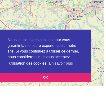
Nous utilisons des cookies pour vous
garantir la meilleure expérience sur notre
site. Si vous continuez à utiliser ce dernier,
nous considérons que vous acceptez
l'utilisation des cookies.
En savoir plus
OK
Leaflet
|
©
OpenStreetMap
contributors
Cette page vous présente la
Carte Plateforme d'accompagnement et de répit
et
pour les aidants de personnes âgées à CAMPHIN-EN-PEVELE en Nord