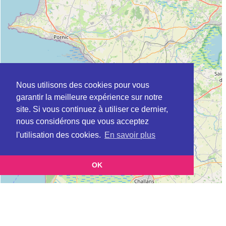
Nous utilisons des cookies pour vous
garantir la meilleure expérience sur notre
site. Si vous continuez à utiliser ce dernier,
nous considérons que vous acceptez
l'utilisation des cookies.
En savoir plus
OK
Leaflet
|
©
OpenStreetMap
contributors
Cette page vous présente la
Carte Plateforme d'accompagnement et de répit
et
pour les aidants de personnes âgées à CAMPBON en Loire-Atlantique