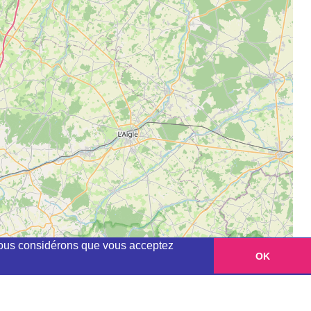
, nous considérons que vous acceptez
OK
Leaflet
|
©
OpenStreetMap
contributors