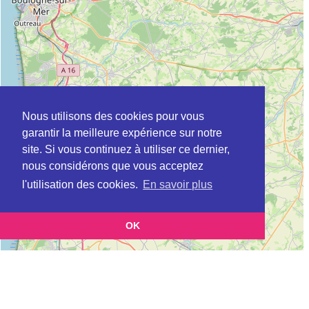
Nous utilisons des cookies pour vous
garantir la meilleure expérience sur notre
site. Si vous continuez à utiliser ce dernier,
nous considérons que vous acceptez
l'utilisation des cookies.
En savoir plus
OK
Leaflet
|
©
OpenStreetMap
contributors
Cette page vous présente la
Carte Plateforme d'accompagnement et de répit
et vous
pour les aidants de personnes âgées à CALAIS en Pas-de-Calais