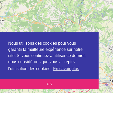
Nous utilisons des cookies pour vous
garantir la meilleure expérience sur notre
site. Si vous continuez à utiliser ce dernier,
nous considérons que vous acceptez
l'utilisation des cookies.
En savoir plus
OK
Leaflet
|
©
OpenStreetMap
contributors
Cette page vous présente la
Carte Plateforme d'accompagnement et de répit
et vous permet de
pour les aidants de personnes âgées à CAJARC en Lot