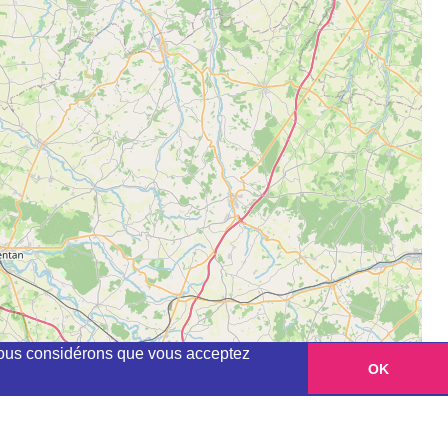
, nous considérons que vous acceptez
OK
Leaflet
|
©
OpenStreetMap
contributors