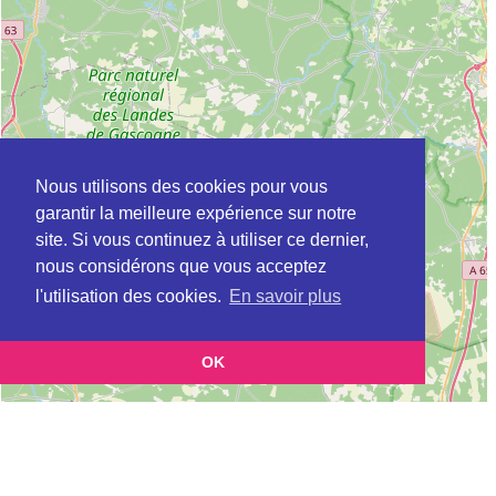
Nous utilisons des cookies pour vous
garantir la meilleure expérience sur notre
site. Si vous continuez à utiliser ce dernier,
nous considérons que vous acceptez
l'utilisation des cookies.
En savoir plus
OK
Leaflet
|
©
OpenStreetMap
contributors
Cette page vous présente la
Carte Plateforme d'accompagnement et de répit
et vous
pour les aidants de personnes âgées à CADAUJAC en Gironde