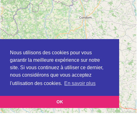
Nous utilisons des cookies pour vous
garantir la meilleure expérience sur notre
site. Si vous continuez à utiliser ce dernier,
nous considérons que vous acceptez
l'utilisation des cookies.
En savoir plus
OK
Leaflet
|
©
OpenStreetMap
contributors
Cette page vous présente la
Carte Plateforme d'accompagnement et de répit
pour les aidants de personnes âgées à BUZET-SUR-BAISE en Lot-et-