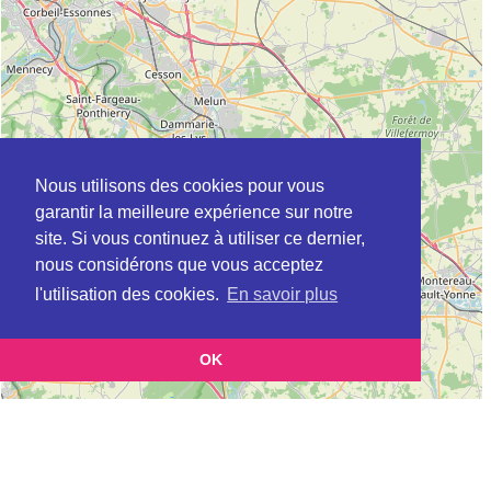
Nous utilisons des cookies pour vous
garantir la meilleure expérience sur notre
site. Si vous continuez à utiliser ce dernier,
nous considérons que vous acceptez
l'utilisation des cookies.
En savoir plus
OK
Leaflet
|
©
OpenStreetMap
contributors
Cette page vous présente la
Carte Plateforme d'accompagnement et de répit
pour les aidants de personnes âgées à BUSSY-SAINT-GEORGES en Seine-