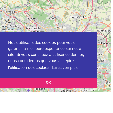
Nous utilisons des cookies pour vous
garantir la meilleure expérience sur notre
site. Si vous continuez à utiliser ce dernier,
nous considérons que vous acceptez
l'utilisation des cookies.
En savoir plus
OK
Leaflet
|
©
OpenStreetMap
contributors
Cette page vous présente la
Carte Plateforme d'accompagnement et de répit
et vous permet de
pour les aidants de personnes âgées à BURY en Oise