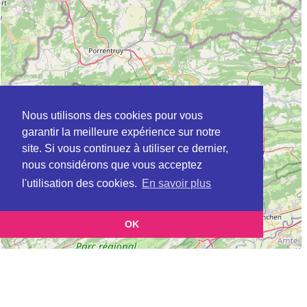
Nous utilisons des cookies pour vous
garantir la meilleure expérience sur notre
site. Si vous continuez à utiliser ce dernier,
nous considérons que vous acceptez
l'utilisation des cookies.
En savoir plus
OK
Leaflet
|
©
OpenStreetMap
contributors
Cette page vous présente la
Carte Plateforme d'accompagnement et de répit
pour les aidants de personnes âgées à BURNHAUPT-LE-BAS en Haut-Rhin