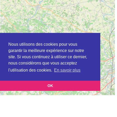
Nous utilisons des cookies pour vous
garantir la meilleure expérience sur notre
site. Si vous continuez à utiliser ce dernier,
nous considérons que vous acceptez
l'utilisation des cookies.
En savoir plus
OK
Leaflet
|
©
OpenStreetMap
contributors
Cette page vous présente la
Carte Plateforme d'accompagnement et de répit
pour les aidants de personnes âgées à BRIOUX-SUR-BOUTONNE en Deux-