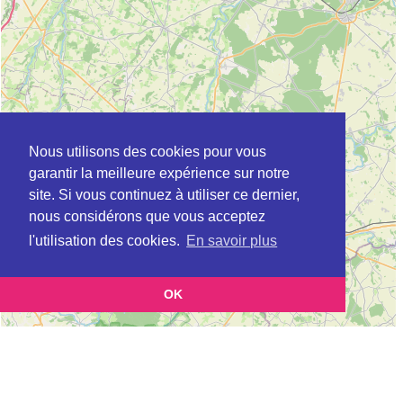
Nous utilisons des cookies pour vous
garantir la meilleure expérience sur notre
site. Si vous continuez à utiliser ce dernier,
nous considérons que vous acceptez
l'utilisation des cookies.
En savoir plus
OK
Leaflet
|
©
OpenStreetMap
contributors
Cette page vous présente la
Carte Plateforme d'accompagnement et de répit
et vous permet de
pour les aidants de personnes âgées à BRIONNE en Eure