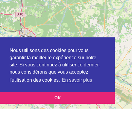
Nous utilisons des cookies pour vous
garantir la meilleure expérience sur notre
site. Si vous continuez à utiliser ce dernier,
nous considérons que vous acceptez
l'utilisation des cookies.
En savoir plus
OK
Leaflet
|
©
OpenStreetMap
contributors
Cette page vous présente la
Carte Plateforme d'accompagnement et de répit
et
pour les aidants de personnes âgées à BRINON-SUR-SAULDRE en Cher