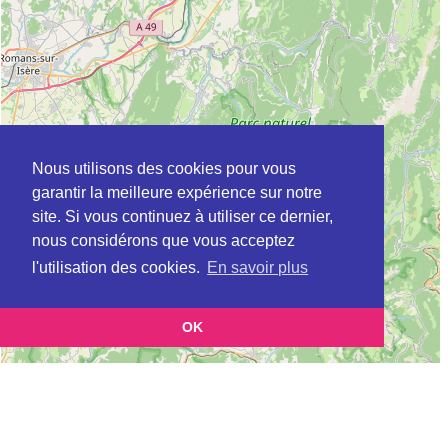
Nous utilisons des cookies pour vous
garantir la meilleure expérience sur notre
site. Si vous continuez à utiliser ce dernier,
nous considérons que vous acceptez
l'utilisation des cookies.
En savoir plus
OK
Leaflet
|
©
OpenStreetMap
contributors
Cette page vous présente la
Carte Plateforme d'accompagnement et de répit
et vous permet de
pour les aidants de personnes âgées à BREZINS en Isère