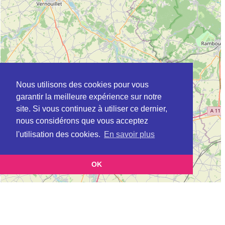
Nous utilisons des cookies pour vous
garantir la meilleure expérience sur notre
site. Si vous continuez à utiliser ce dernier,
nous considérons que vous acceptez
l'utilisation des cookies.
En savoir plus
OK
Leaflet
|
©
OpenStreetMap
contributors
Cette page vous présente la
Carte Plateforme d'accompagnement et de répit
et vous permet
pour les aidants de personnes âgées à BREVAL en Yvelines