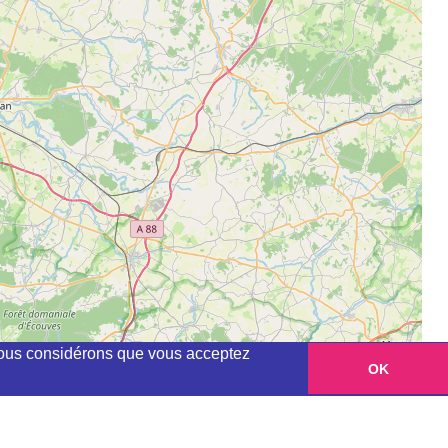
, nous considérons que vous acceptez
OK
Leaflet
|
©
OpenStreetMap
contributors