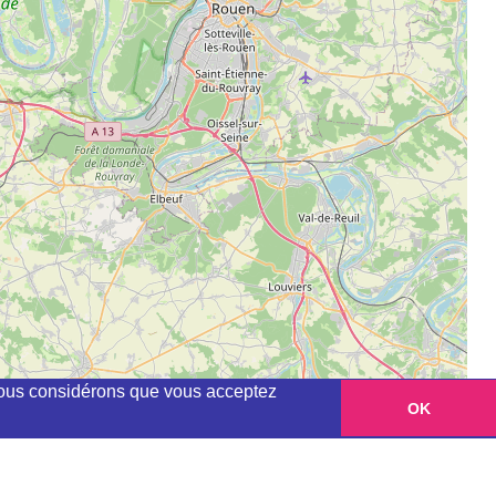
, nous considérons que vous acceptez
OK
Leaflet
|
©
OpenStreetMap
contributors