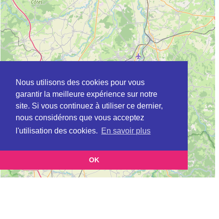
Nous utilisons des cookies pour vous
garantir la meilleure expérience sur notre
site. Si vous continuez à utiliser ce dernier,
nous considérons que vous acceptez
l'utilisation des cookies.
En savoir plus
OK
Leaflet
|
©
OpenStreetMap
contributors
Cette page vous présente la
Carte Plateforme d'accompagnement et de répit
et vous
pour les aidants de personnes âgées à BRESSOLLES en Allier