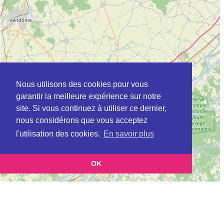
Nous utilisons des cookies pour vous
garantir la meilleure expérience sur notre
site. Si vous continuez à utiliser ce dernier,
nous considérons que vous acceptez
l'utilisation des cookies.
En savoir plus
OK
Leaflet
|
©
OpenStreetMap
contributors
Cette page vous présente la
Carte Plateforme d'accompagnement et de répit
et vous
pour les aidants de personnes âgées à BREHAN en Morbihan