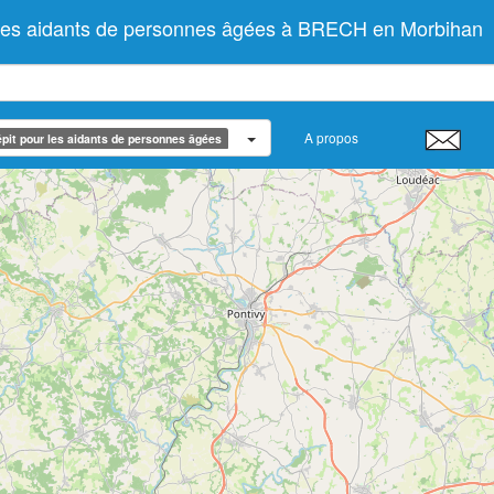
 les aidants de personnes âgées à BRECH en Morbihan
A propos
pit pour les aidants de personnes âgées