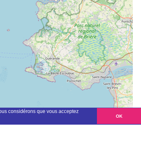
, nous considérons que vous acceptez
OK
Leaflet
|
©
OpenStreetMap
contributors