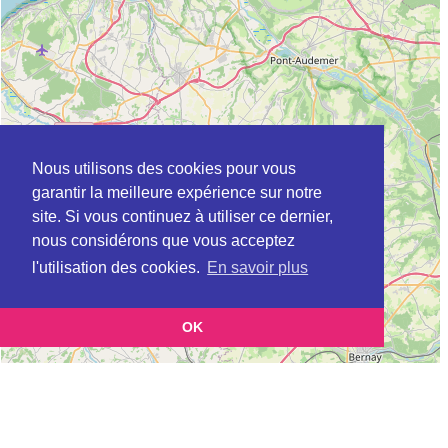
Nous utilisons des cookies pour vous
garantir la meilleure expérience sur notre
site. Si vous continuez à utiliser ce dernier,
nous considérons que vous acceptez
l'utilisation des cookies.
En savoir plus
OK
Leaflet
|
©
OpenStreetMap
contributors
Cette page vous présente la
Carte Plateforme d'accompagnement et de répit
et vous
pour les aidants de personnes âgées à BREAUTE en Seine-Maritime