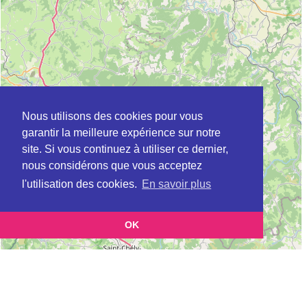
Nous utilisons des cookies pour vous
garantir la meilleure expérience sur notre
site. Si vous continuez à utiliser ce dernier,
nous considérons que vous acceptez
l'utilisation des cookies.
En savoir plus
OK
Leaflet
|
©
OpenStreetMap
contributors
Cette page vous présente la
Carte Plateforme d'accompagnement et de répit
pour les aidants de personnes âgées à BRASSAC-LES-MINES en Puy-de-