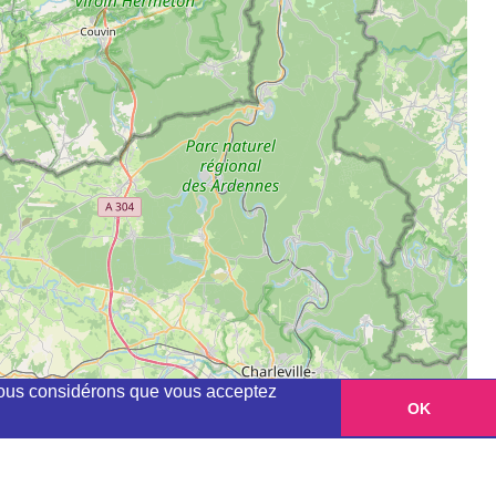
, nous considérons que vous acceptez
OK
Leaflet
|
©
OpenStreetMap
contributors