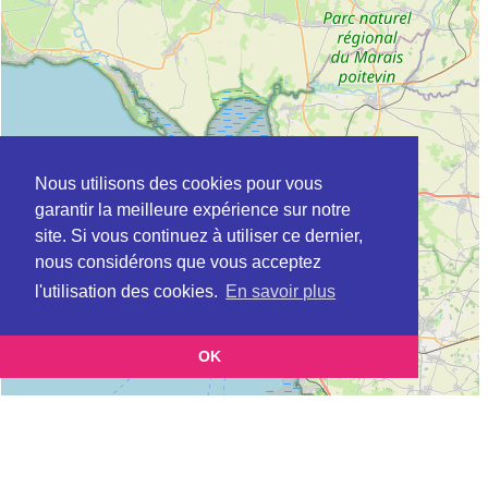
Nous utilisons des cookies pour vous
garantir la meilleure expérience sur notre
site. Si vous continuez à utiliser ce dernier,
nous considérons que vous acceptez
l'utilisation des cookies.
En savoir plus
OK
Leaflet
|
©
OpenStreetMap
contributors
Cette page vous présente la
Carte Plateforme d'accompagnement et de répit
et vous
pour les aidants de personnes âgées à BOURNEZEAU en Vendée