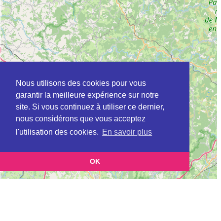
Nous utilisons des cookies pour vous
garantir la meilleure expérience sur notre
site. Si vous continuez à utiliser ce dernier,
nous considérons que vous acceptez
l'utilisation des cookies.
En savoir plus
OK
Leaflet
|
©
OpenStreetMap
contributors
Cette page vous présente la
Carte Plateforme d'accompagnement et de répit
et vous
pour les aidants de personnes âgées à BOURGANEUF en Creuse