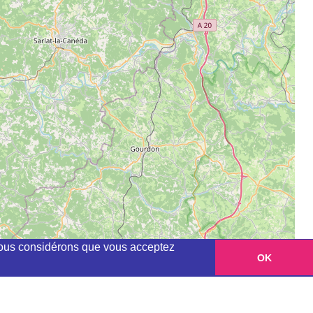
, nous considérons que vous acceptez
OK
Leaflet
|
©
OpenStreetMap
contributors