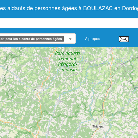
r les aidants de personnes âgées à BOULAZAC en Dord
A propos
pit pour les aidants de personnes âgées