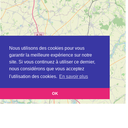
Nous utilisons des cookies pour vous
garantir la meilleure expérience sur notre
site. Si vous continuez à utiliser ce dernier,
nous considérons que vous acceptez
l'utilisation des cookies.
En savoir plus
OK
Leaflet
|
©
OpenStreetMap
contributors
Cette page vous présente la
Carte Plateforme d'accompagnement et de répit
et vous permet
pour les aidants de personnes âgées à BOUCHAIN en Nord