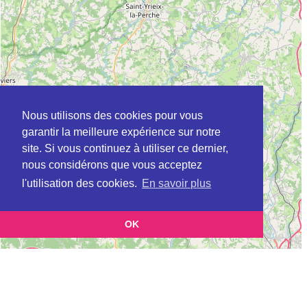
Nous utilisons des cookies pour vous
garantir la meilleure expérience sur notre
site. Si vous continuez à utiliser ce dernier,
nous considérons que vous acceptez
l'utilisation des cookies.
En savoir plus
OK
Leaflet
|
©
OpenStreetMap
contributors
Cette page vous présente la
Carte Plateforme d'accompagnement et de répit
et vous permet
pour les aidants de personnes âgées à BOSMIE-L'AIGUILLE