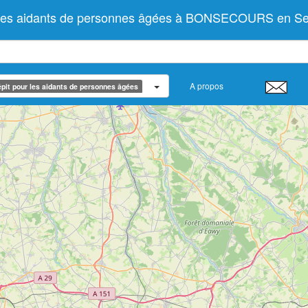
r les aidants de personnes âgées à BONSECOURS en Se
A propos
pit pour les aidants de personnes âgées