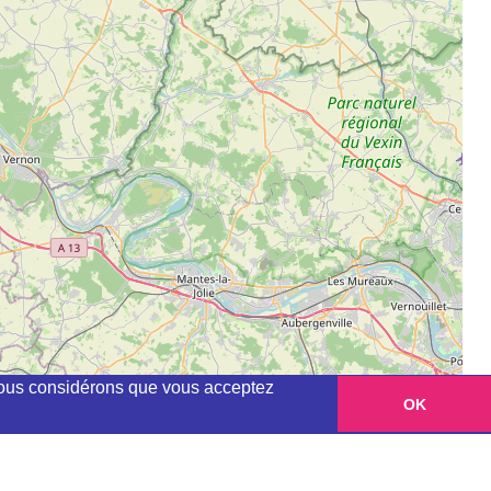
, nous considérons que vous acceptez
OK
Leaflet
|
©
OpenStreetMap
contributors