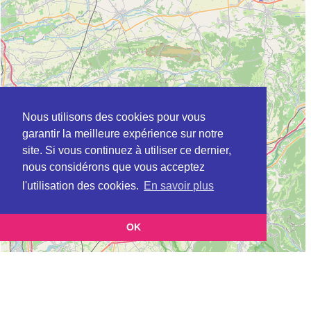
Nous utilisons des cookies pour vous
garantir la meilleure expérience sur notre
site. Si vous continuez à utiliser ce dernier,
nous considérons que vous acceptez
l'utilisation des cookies.
En savoir plus
OK
Leaflet
|
©
OpenStreetMap
contributors
Cette page vous présente la
Carte Plateforme d'accompagnement et de répit
et vous
pour les aidants de personnes âgées à BONNEFAMILLE en Isère