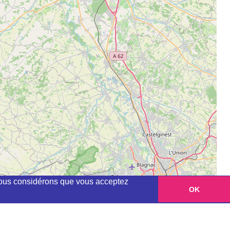
, nous considérons que vous acceptez
OK
Leaflet
|
©
OpenStreetMap
contributors