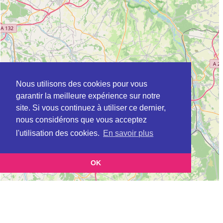
Nous utilisons des cookies pour vous
garantir la meilleure expérience sur notre
site. Si vous continuez à utiliser ce dernier,
nous considérons que vous acceptez
l'utilisation des cookies.
En savoir plus
OK
Leaflet
|
©
OpenStreetMap
contributors
Cette page vous présente la
Carte Plateforme d'accompagnement et de répit
et vous
pour les aidants de personnes âgées à BOLBEC en Seine-Maritime