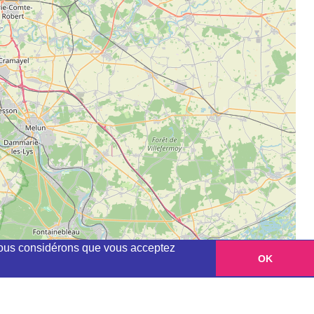
, nous considérons que vous acceptez
OK
Leaflet
|
©
OpenStreetMap
contributors