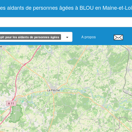
les aidants de personnes âgées à BLOU en Maine-et-Loi
A propos
pit pour les aidants de personnes âgées