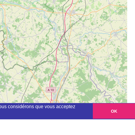
, nous considérons que vous acceptez
OK
Leaflet
|
©
OpenStreetMap
contributors