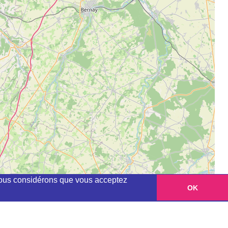
, nous considérons que vous acceptez
OK
Leaflet
|
©
OpenStreetMap
contributors