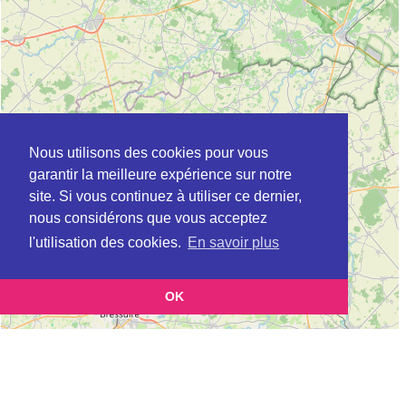
Nous utilisons des cookies pour vous
garantir la meilleure expérience sur notre
site. Si vous continuez à utiliser ce dernier,
nous considérons que vous acceptez
l'utilisation des cookies.
En savoir plus
OK
Leaflet
|
©
OpenStreetMap
contributors
Cette page vous présente la
Carte Plateforme d'accompagnement et de répit
pour les aidants de personnes âgées à BLAISON-GOHIER en Maine-et-Loire