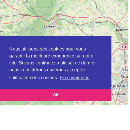
Nous utilisons des cookies pour vous
garantir la meilleure expérience sur notre
site. Si vous continuez à utiliser ce dernier,
nous considérons que vous acceptez
l'utilisation des cookies.
En savoir plus
OK
Leaflet
|
©
OpenStreetMap
contributors
Cette page vous présente la
Carte Plateforme d'accompagnement et de répit
et vous permet
pour les aidants de personnes âgées à BITCHE en Moselle