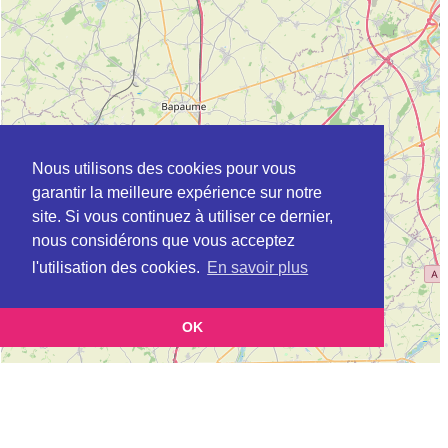
Nous utilisons des cookies pour vous
garantir la meilleure expérience sur notre
site. Si vous continuez à utiliser ce dernier,
nous considérons que vous acceptez
l'utilisation des cookies.
En savoir plus
OK
Leaflet
|
©
OpenStreetMap
contributors
Cette page vous présente la
Carte Plateforme d'accompagnement et de répit
pour les aidants de personnes âgées à BILLY-MONTIGNY en Pas-de-Calais