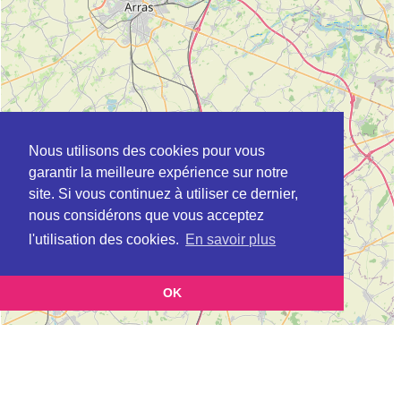
Nous utilisons des cookies pour vous
garantir la meilleure expérience sur notre
site. Si vous continuez à utiliser ce dernier,
nous considérons que vous acceptez
l'utilisation des cookies.
En savoir plus
OK
Leaflet
|
©
OpenStreetMap
contributors
Cette page vous présente la
Carte Plateforme d'accompagnement et de répit
et
pour les aidants de personnes âgées à BILLY-BERCLAU en Pas-de-Calais