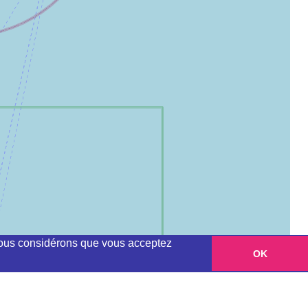
, nous considérons que vous acceptez
OK
Leaflet
|
©
OpenStreetMap
contributors