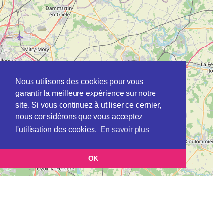
Nous utilisons des cookies pour vous
garantir la meilleure expérience sur notre
site. Si vous continuez à utiliser ce dernier,
nous considérons que vous acceptez
l'utilisation des cookies.
En savoir plus
OK
Leaflet
|
©
OpenStreetMap
contributors
Cette page vous présente la
Carte Plateforme d'accompagnement et de répit
et
pour les aidants de personnes âgées à BETHISY-SAINT-PIERRE en Oise