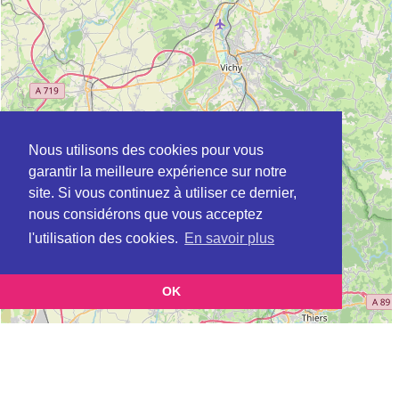
Nous utilisons des cookies pour vous
garantir la meilleure expérience sur notre
site. Si vous continuez à utiliser ce dernier,
nous considérons que vous acceptez
l'utilisation des cookies.
En savoir plus
OK
Leaflet
|
©
OpenStreetMap
contributors
Cette page vous présente la
Carte Plateforme d'accompagnement et de répit
et
pour les aidants de personnes âgées à BESSAY-SUR-ALLIER en Allier