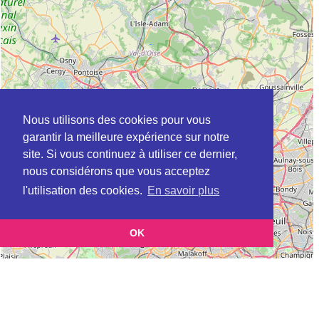
Nous utilisons des cookies pour vous
garantir la meilleure expérience sur notre
site. Si vous continuez à utiliser ce dernier,
nous considérons que vous acceptez
l'utilisation des cookies.
En savoir plus
OK
Leaflet
|
©
OpenStreetMap
contributors
Cette page vous présente la
Carte Plateforme d'accompagnement et de répit
et vous
pour les aidants de personnes âgées à BERTHECOURT en Oise